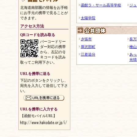
函館ラ・サール高等学校
ジュ
北海道南部圏の情報をお手軽
にお手元の携帯で見ることが
できます。
太陽学院
アクセス方法
QRコードを読み取る
夕張市
長万
バーコードリー
ダー対応の携帯
厚沢部町
檜山
から、左記のＱ
江差追分
あっ
Ｒコードを読み
光情
取ってご利用下さい。
URLを携帯に送る
下記のボタンをクリックし、
宛先を入力して送信して下さ
い。
URLを携帯に入力する
【函館モバイルURL】