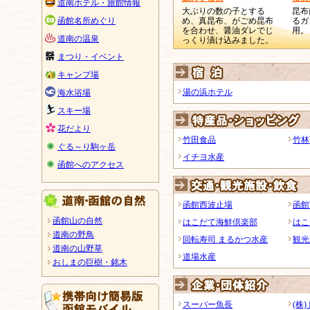
道南ホテル・旅館情報
大ぶりの数の子とする
昆布
函館名所めぐり
め、真昆布、がごめ昆布
るガ
を合わせ、醤油ダレでじ
用。
道南の温泉
っくり漬け込みました。
まつり・イベント
キャンプ場
湯の浜ホテル
海水浴場
スキー場
花だより
竹田食品
竹林
ぐる～り駒ヶ岳
イチヨ水産
函館へのアクセス
函館西波止場
函館
函館山の自然
はこだて海鮮倶楽部
はこ
道南の野鳥
回転寿司 まるかつ水産
観光
道南の山野草
道場水産
おしまの巨樹・銘木
スーパー魚長
(株