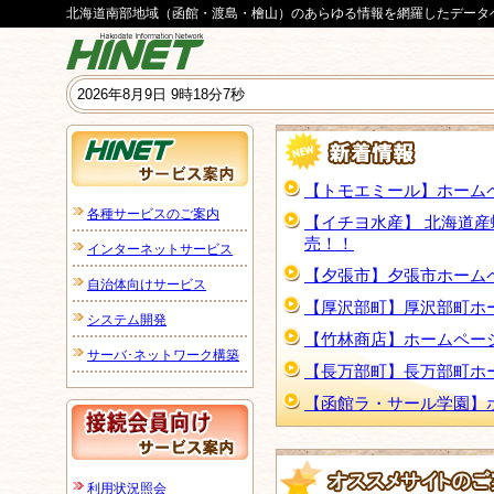
北海道南部地域（函館・渡島・檜山）のあらゆる情報を網羅したデータ
【トモエミール】ホーム
各種サービスのご案内
【イチヨ水産】 北海道
売！！
インターネットサービス
【夕張市】夕張市ホーム
自治体向けサービス
【厚沢部町】厚沢部町ホ
システム開発
【竹林商店】ホームペー
サーバ･ネットワーク構築
【長万部町】長万部町ホ
【函館ラ・サール学園】
利用状況照会