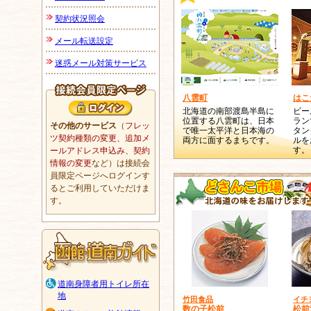
契約状況照会
メール転送設定
迷惑メール対策サービス
八雲町
はこ
北海道の南部渡島半島に
ビー
位置する八雲町は、日本
ラン
その他のサービス
（
フレッ
で唯一太平洋と日本海の
タン
ツ契約種類の変更、追加メ
両方に面するまちです。
ルを
す。
ールアドレス申込み、契約
情報の変更
など）は接続会
員限定ページへログインす
るとご利用していただけま
す。
道南身障者用トイレ所在
地
竹田食品
イチ
数の子松前
松前