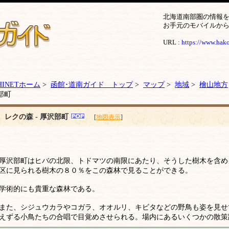
北海道南部圏の情報
お手元のモバイルか
URL :
https://www.hakod
HINETホーム
>
函館･道南ガイド トップ
>
マップ
>
地域
>
檜山地方
部町
レクの森 - 厚沢部町
[
地図表示
]
厚沢部町はヒバの北限、トドマツの南限にあたり、そうした樹木を含め
区に見られる樹木の８０％をこの森林で見ることができる。
学術的にも貴重な森林である。
また、シジュウカラやコガラ、オオルリ、キビタなどの野鳥も姿を見せ
えずる小鳥たちの合唱で目覚めさせられる。場内にあるいくつかの散策