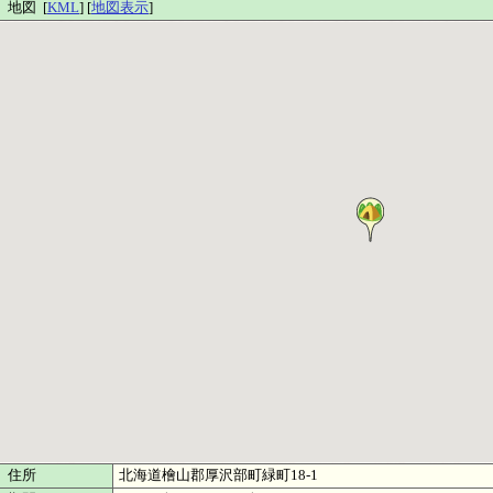
地図 [
KML
] [
地図表示
]
住所
北海道檜山郡厚沢部町緑町18‐1