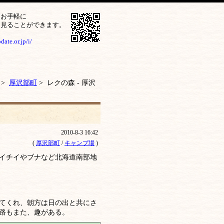
をお手軽に
ら見ることができます。
ate.or.jp/i/
>
厚沢部町
> レクの森 - 厚沢
2010-8-3 16:42
(
厚沢部町
/
キャンプ場
)
イチイやブナなど北海道南部地
てくれ、朝方は日の出と共にさ
路もまた、趣がある。