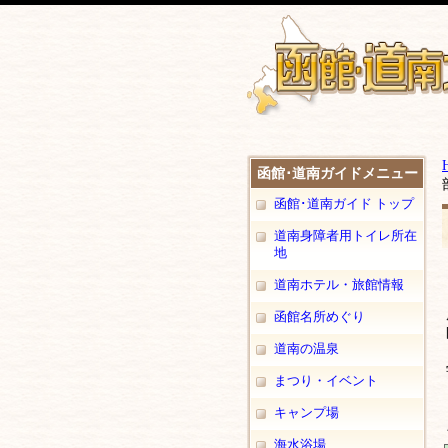
函館･道南ガイドメニュー
函館･道南ガイド トップ
道南身障者用トイレ所在
地
道南ホテル・旅館情報
函館名所めぐり
道南の温泉
まつり・イベント
キャンプ場
海水浴場