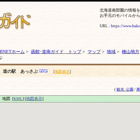
北海道南部圏の情報
お手元のモバイルか
URL :
https://www.hakod
HINETホーム
>
函館･道南ガイド トップ
>
マップ
>
地域
>
檜山地方
ぶ
道の駅 あっさぶ
[
地図表示
]
(
観光･公園
/
厚
地図 [
KML
] [
地図表示
]