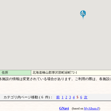
住所
北海道檜山郡厚沢部町緑町72-1
各施設の情報は変更されている場合があります。ご利用の際は、各施設
カテゴリ内ページ移動 ( 6 件)：
前
1
2
3
4
5
6
次
GNavi
(based on
MyAlbum-P
)