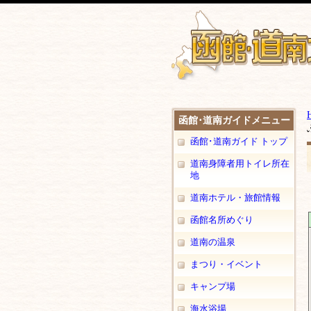
函館･道南ガイドメニュー
函館･道南ガイド トップ
道南身障者用トイレ所在
地
道南ホテル・旅館情報
函館名所めぐり
道南の温泉
まつり・イベント
キャンプ場
海水浴場