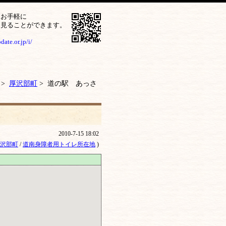
をお手軽に
ら見ることができます。
ate.or.jp/i/
>
厚沢部町
> 道の駅 あっさ
2010-7-15 18:02
沢部町
/
道南身障者用トイレ所在地
)