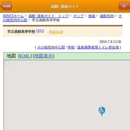
函館･道南ガイド
HINETホーム
>
函館･道南ガイド トップ
>
マップ
>
地域
>
函館市内
>
そ
の他市内中心部
> 市立函館高等学校
市立函館高等学校
[
地図表示
]
2010-7-8 13:30
(
その他市内中心部
/
学校
/
道南身障者用トイレ所在地
)
地図 [
KML
] [
地図表示
]