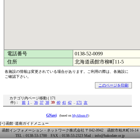
電話番号
0138-52-0099
住所
北海道函館市柳町11-5
各施設の情報は変更されている場合があります。ご利用の際は、各施設に
ご確認下さい。
このページを印刷
カテゴリ内ページ移動 ( 171
件)：
前
1
..
36
37
38
39
40
41
42
..
171
次
GNavi
(based on
MyAlbum-P
)
[+]
函館･道南ガイドメニュー
函館インフォメーション・ネットワーク株式会社 〒042-0942 函館市柏木町16-14
TEL：0138-53-1700 FAX：0138-53-2323 Mail：info@hakodate.or.jp