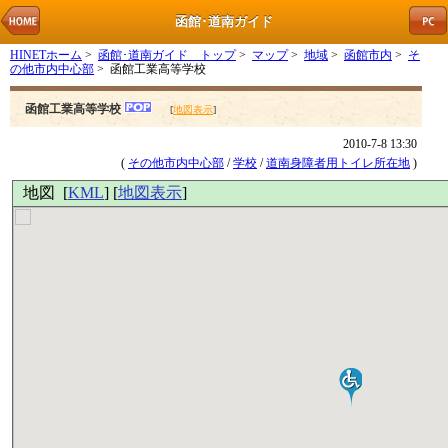
函館･道南ガイド
HINETホーム
>
函館･道南ガイド トップ
>
マップ
>
地域
>
函館市内
>
そ
の他市内中心部
> 函館工業高等学校
函館工業高等学校
[
地図表示
]
2010-7-8 13:30
(
その他市内中心部
/
学校
/
道南身障者用トイレ所在地
)
地図 [
KML
] [
地図表示
]