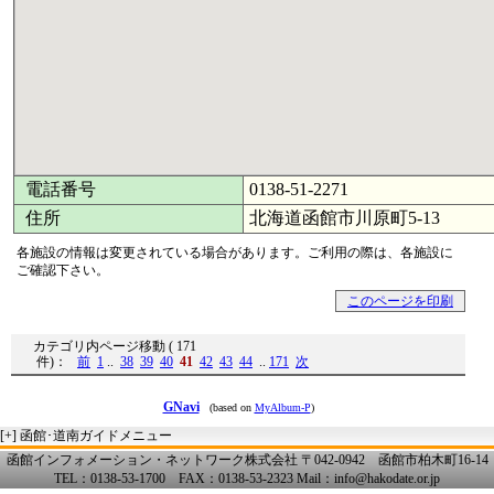
電話番号
0138-51-2271
住所
北海道函館市川原町5-13
各施設の情報は変更されている場合があります。ご利用の際は、各施設に
ご確認下さい。
このページを印刷
カテゴリ内ページ移動 ( 171
件)：
前
1
..
38
39
40
41
42
43
44
..
171
次
GNavi
(based on
MyAlbum-P
)
[+]
函館･道南ガイドメニュー
函館インフォメーション・ネットワーク株式会社 〒042-0942 函館市柏木町16-14
TEL：0138-53-1700 FAX：0138-53-2323 Mail：info@hakodate.or.jp