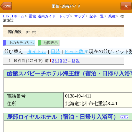
函館･道南ガイド
HINETホーム
>
函館･道南ガイド トップ
>
マップ
>
記事一覧
>
業種
> 宿
泊施設
宿泊施設
(175 件)
上のカテゴリへ
地図表示
並び替え
|
タイトル
|
日時
|
ヒット数
|
現在の並び: ヒット数
1 - 10 件目 ( 175 件中) 前
1
2
3
4
5
6
7
...
18
次
函館スパビーチホテル海王館（宿泊・日帰り入浴
電話番号
0138-49-4411
住所
北海道北斗市七重浜8-4-1
鹿部ロイヤルホテル（宿泊・日帰り入浴可）