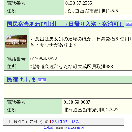
電話番号
0138-57-2555
住所
北海道函館市湯川町1-5-5
国民宿舎あわび山荘 （日帰り入浴・宿泊可）
お風呂は男女別の浴場のほか、日高銘石を使用
呂・サウナがあります。
電話番号
01398-4-5522
住所
北海道久遠郡せたな町大成区貝取澗388
民宿 ちしま
電話番号
0138-59-0087
住所
北海道函館市湯川町2-7-23
1 - 10 件目 ( 175 件中) 前
1
2
3
4
5
6
7
...
18
次
GNavi
(based on
MyAlbum-P
)