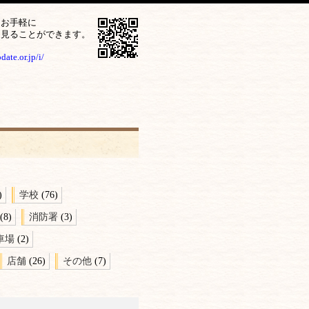
をお手軽に
ら見ることができます。
ate.or.jp/i/
)
学校
(76)
(8)
消防署
(3)
車場
(2)
店舗
(26)
その他
(7)