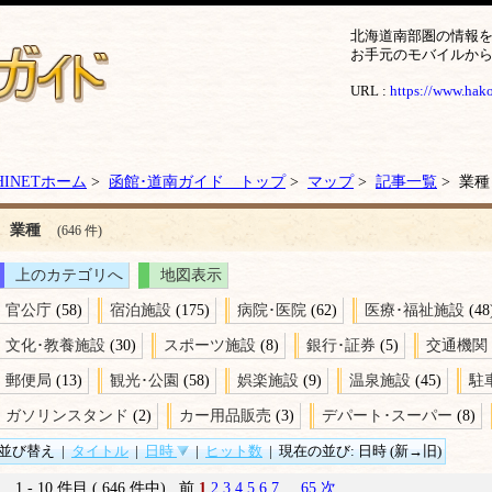
北海道南部圏の情報
お手元のモバイルか
URL :
https://www.hakod
HINETホーム
>
函館･道南ガイド トップ
>
マップ
>
記事一覧
> 業種
業種
(646 件)
上のカテゴリへ
地図表示
官公庁
(58)
宿泊施設
(175)
病院･医院
(62)
医療･福祉施設
(48
文化･教養施設
(30)
スポーツ施設
(8)
銀行･証券
(5)
交通機関
郵便局
(13)
観光･公園
(58)
娯楽施設
(9)
温泉施設
(45)
駐
ガソリンスタンド
(2)
カー用品販売
(3)
デパート･スーパー
(8)
並び替え
|
タイトル
|
日時
|
ヒット数
|
現在の並び: 日時 (新→旧)
1 - 10 件目 ( 646 件中) 前
1
2
3
4
5
6
7
...
65
次