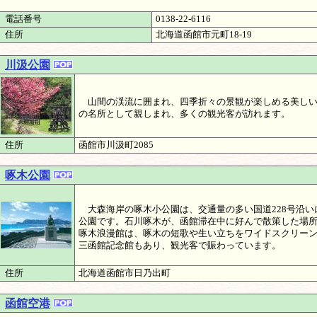
電話番号
0138-22-6116
住所
北海道函館市元町18-19
川汲公園
山間の渓流に囲まれ、四季折々の景観が楽しめる美しい
の名所として親しまれ、多くの観光客が訪れます。
住所
函館市川汲町2085
啄木公園
大森海岸の啄木小公園は、交通量の多い国道228号沿い
公園です。石川啄木が、函館滞在中に好んで散策した場
啄木浪漫館は、啄木の短歌や生い立ちをワイドスクリー
三函館記念館もあり、観光客で賑わっています。
住所
北海道函館市日乃出町
函館空港