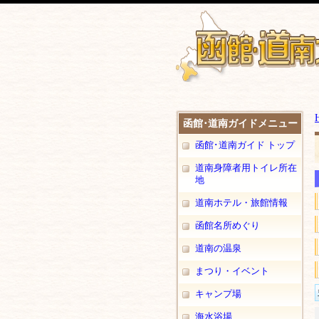
函館･道南ガイドメニュー
函館･道南ガイド トップ
道南身障者用トイレ所在
地
道南ホテル・旅館情報
函館名所めぐり
道南の温泉
まつり・イベント
キャンプ場
海水浴場