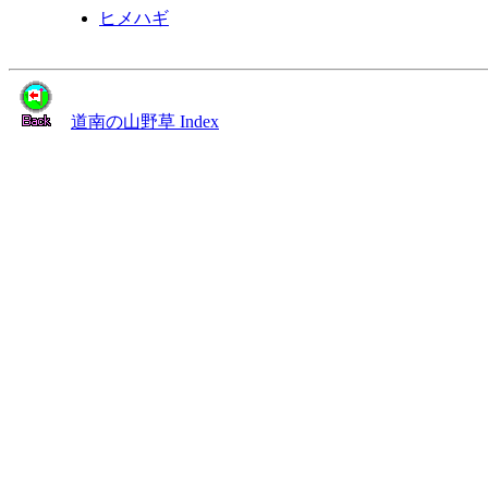
ヒメハギ
道南の山野草 Index