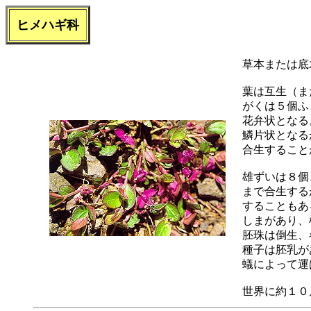
ヒメハギ科
草本または底
葉は互生（ま
がくは５個ふ
花弁状となる
鱗片状となる
合生すること
雄ずいは８個
まで合生する
することもあ
しまがあり、
胚珠は倒生、
種子は胚乳が
蟻によって運
世界に約１０