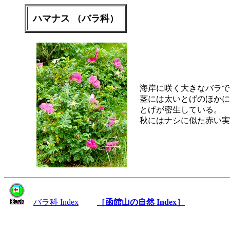
ハマナス （バラ科）
海岸に咲く大きなバラで
茎には太いとげのほかに
とげが密生している。
秋にはナシに似た赤い実
バラ科 Index
［函館山の自然 Index］