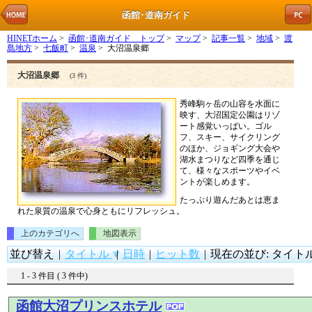
函館･道南ガイド
HINETホーム
>
函館･道南ガイド トップ
>
マップ
>
記事一覧
>
地域
>
渡
島地方
>
七飯町
>
温泉
> 大沼温泉郷
大沼温泉郷
(3 件)
秀峰駒ヶ岳の山容を水面に
映す、大沼国定公園はリゾ
ート感覚いっぱい。ゴル
フ、スキー、サイクリング
のほか、ジョギング大会や
湖水まつりなど四季を通じ
て、様々なスポーツやイベ
ントが楽しめます。
たっぷり遊んだあとは恵ま
れた泉質の温泉で心身ともにリフレッシュ。
上のカテゴリへ
地図表示
並び替え
|
タイトル
|
日時
|
ヒット数
|
現在の並び: タイトル (
1 - 3 件目 ( 3 件中)
函館大沼プリンスホテル