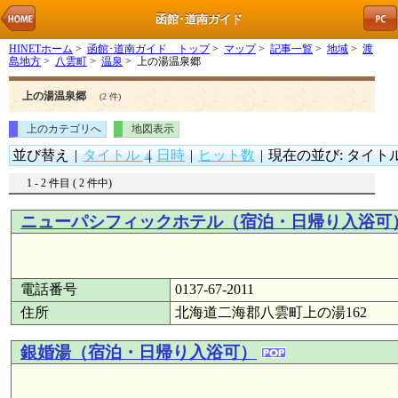
函館･道南ガイド
HINETホーム
>
函館･道南ガイド トップ
>
マップ
>
記事一覧
>
地域
>
渡
島地方
>
八雲町
>
温泉
> 上の湯温泉郷
上の湯温泉郷
(2 件)
上のカテゴリへ
地図表示
並び替え
|
タイトル
|
日時
|
ヒット数
|
現在の並び: タイトル (
1 - 2 件目 ( 2 件中)
ニューパシフィックホテル（宿泊・日帰り入浴可
電話番号
0137-67-2011
住所
北海道二海郡八雲町上の湯162
銀婚湯（宿泊・日帰り入浴可）