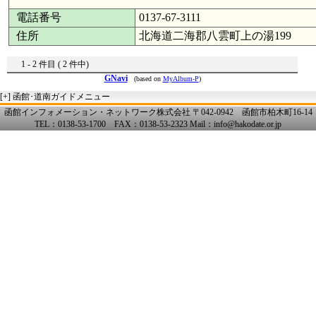
電話番号
0137-67-3111
住所
北海道二海郡八雲町上の湯199
1 - 2 件目 ( 2 件中)
GNavi
(based on
MyAlbum-P
)
[+]
函館･道南ガイドメニュー
函館インフォメーション・ネットワーク株式会社 〒042-0942 函館市柏木町16-14
TEL：0138-53-1700 FAX：0138-53-2323 Mail：info@hakodate.or.jp