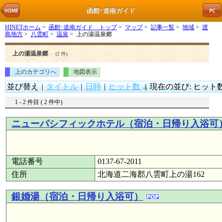
函館･道南ガイド
HINETホーム
>
函館･道南ガイド トップ
>
マップ
>
記事一覧
>
地域
>
渡
島地方
>
八雲町
>
温泉
> 上の湯温泉郷
上の湯温泉郷
(2 件)
上のカテゴリへ
地図表示
並び替え
|
タイトル
|
日時
|
ヒット数
|
現在の並び: ヒット数
1 - 2 件目 ( 2 件中)
ニューパシフィックホテル（宿泊・日帰り入浴可
電話番号
0137-67-2011
住所
北海道二海郡八雲町上の湯162
銀婚湯（宿泊・日帰り入浴可）