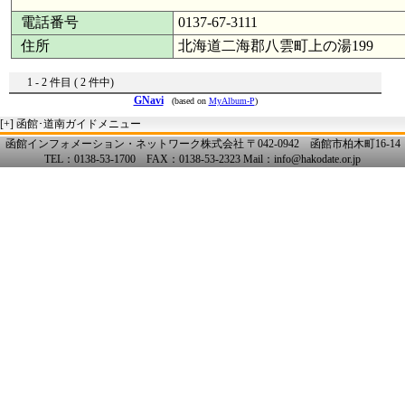
電話番号
0137-67-3111
住所
北海道二海郡八雲町上の湯199
1 - 2 件目 ( 2 件中)
GNavi
(based on
MyAlbum-P
)
[+]
函館･道南ガイドメニュー
函館インフォメーション・ネットワーク株式会社 〒042-0942 函館市柏木町16-14
TEL：0138-53-1700 FAX：0138-53-2323 Mail：info@hakodate.or.jp