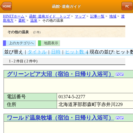
函館･道南ガイド
HINETホーム
>
函館･道南ガイド トップ
>
マップ
>
記事一覧
>
地域
>
渡
島地方
>
森町
>
温泉
> その他の温泉
その他の温泉
(2 件)
上のカテゴリへ
地図表示
並び替え
|
タイトル
|
日時
|
ヒット数
|
現在の並び: ヒット数
1 - 2 件目 ( 2 件中)
グリーンピア大沼（宿泊・日帰り入浴可）
電話番号
01374-5-2277
住所
北海道茅部郡森町字赤井川229
ワールド温泉牧場（宿泊・日帰り入浴可）