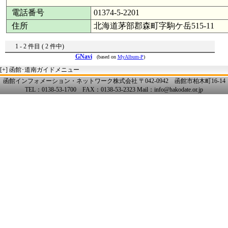
電話番号
01374-5-2201
住所
北海道茅部郡森町字駒ケ岳515-11
1 - 2 件目 ( 2 件中)
GNavi
(based on
MyAlbum-P
)
[+]
函館･道南ガイドメニュー
函館インフォメーション・ネットワーク株式会社 〒042-0942 函館市柏木町16-14
TEL：0138-53-1700 FAX：0138-53-2323 Mail：info@hakodate.or.jp