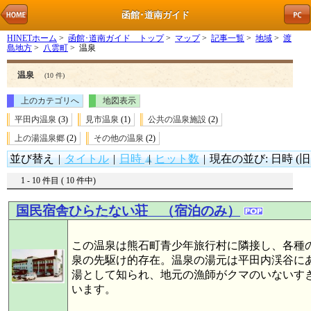
函館･道南ガイド
HINETホーム
>
函館･道南ガイド トップ
>
マップ
>
記事一覧
>
地域
>
渡
島地方
>
八雲町
> 温泉
温泉
(10 件)
上のカテゴリへ
地図表示
平田内温泉
(3)
見市温泉
(1)
公共の温泉施設
(2)
上の湯温泉郷
(2)
その他の温泉
(2)
並び替え
|
タイトル
|
日時
|
ヒット数
|
現在の並び: 日時 (旧
1 - 10 件目 ( 10 件中)
国民宿舎ひらたない荘 （宿泊のみ）
この温泉は熊石町青少年旅行村に隣接し、各種
泉の先駆け的存在。温泉の湯元は平田内渓谷に
湯として知られ、地元の漁師がクマのいないす
います。