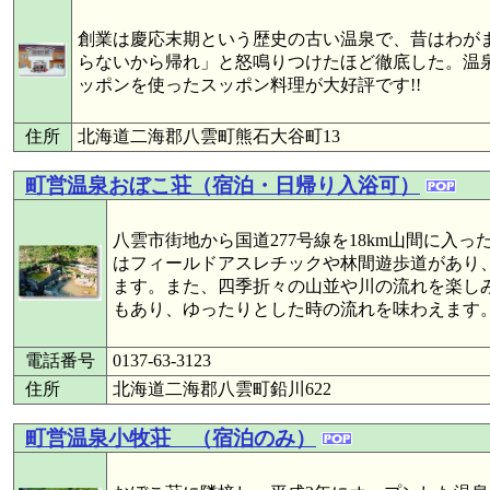
創業は慶応末期という歴史の古い温泉で、昔はわが
らないから帰れ」と怒鳴りつけたほど徹底した。温
ッポンを使ったスッポン料理が大好評です!!
住所
北海道二海郡八雲町熊石大谷町13
町営温泉おぼこ荘（宿泊・日帰り入浴可）
八雲市街地から国道277号線を18km山間に入
はフィールドアスレチックや林間遊歩道があり
ます。また、四季折々の山並や川の流れを楽し
もあり、ゆったりとした時の流れを味わえます
電話番号
0137-63-3123
住所
北海道二海郡八雲町鉛川622
町営温泉小牧荘 （宿泊のみ）