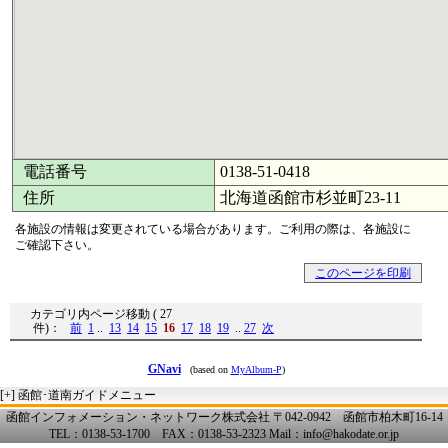
電話番号
0138-51-0418
住所
北海道函館市杉並町23-11
各施設の情報は変更されている場合があります。ご利用の際は、各施設に
ご確認下さい。
このページを印刷
カテゴリ内ページ移動 ( 27
件)：
前
1
..
13
14
15
16
17
18
19
..
27
次
GNavi
(based on
MyAlbum-P
)
[+]
函館･道南ガイドメニュー
函館インフォメーション・ネットワーク株式会社 〒042-0942 函館市柏木町16-14
TEL：0138-53-1700 FAX：0138-53-2323 Mail：info@hakodate.or.jp