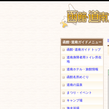
函館･道南ガイドメニュー
函館･道南ガイド トップ
道南身障者用トイレ所在
地
道南ホテル・旅館情報
函館名所めぐり
道南の温泉
まつり・イベント
キャンプ場
海水浴場