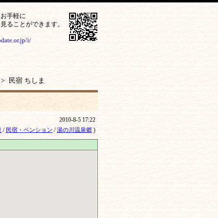
をお手軽に
ら見ることができます。
ate.or.jp/i/
> 民宿 ちしま
2010-8-5 17:22
設
/
民宿・ペンション
/
湯の川温泉郷
)