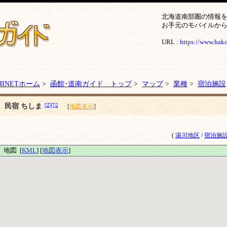
北海道南部圏の情報
お手元のモバイルか
URL :
https://www.hakod
HINETホーム
>
函館･道南ガイド トップ
>
マップ
>
業種
>
宿泊施設
民宿 ちしま
[
地図表示
]
(
湯川地区
/
宿泊施
地図 [
KML
] [
地図表示
]