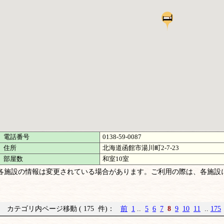
電話番号
0138-59-0087
住所
北海道函館市湯川町2-7-23
部屋数
和室10室
各施設の情報は変更されている場合があります。ご利用の際は、各施設
カテゴリ内ページ移動 ( 175 件)：
前
1
..
5
6
7
8
9
10
11
..
175