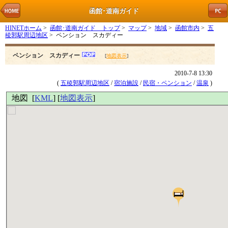
函館･道南ガイド
HINETホーム
>
函館･道南ガイド トップ
>
マップ
>
地域
>
函館市内
>
五
稜郭駅周辺地区
> ペンション スカディー
ペンション スカディー
[
地図表示
]
2010-7-8 13:30
(
五稜郭駅周辺地区
/
宿泊施設
/
民宿・ペンション
/
温泉
)
地図 [
KML
] [
地図表示
]