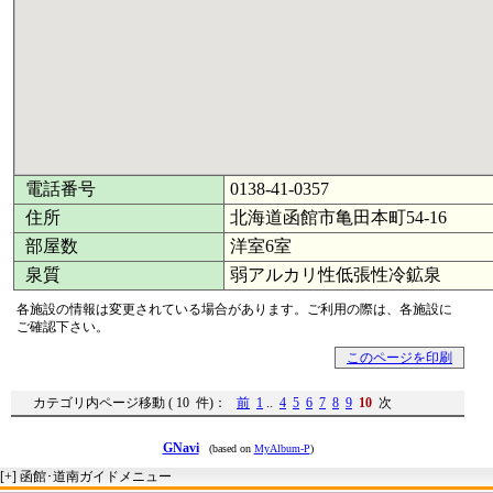
電話番号
0138-41-0357
住所
北海道函館市亀田本町54-16
部屋数
洋室6室
泉質
弱アルカリ性低張性冷鉱泉
各施設の情報は変更されている場合があります。ご利用の際は、各施設に
ご確認下さい。
このページを印刷
カテゴリ内ページ移動 ( 10 件)：
前
1
..
4
5
6
7
8
9
10
次
GNavi
(based on
MyAlbum-P
)
[+]
函館･道南ガイドメニュー