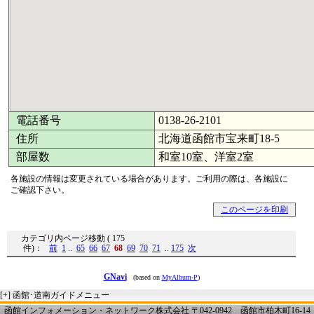
電話番号
0138-26-2101
住所
北海道函館市宝来町18-5
部屋数
和室10室、洋室2室
各施設の情報は変更されている場合があります。ご利用の際は、各施設に
ご確認下さい。
このページを印刷
カテゴリ内ページ移動 ( 175
件)：
前
1
..
65
66
67
68
69
70
71
..
175
次
GNavi
(based on
MyAlbum-P
)
[+]
函館･道南ガイドメニュー
函館インフォメーション・ネットワーク株式会社 〒042-0942 函館市柏木町16-14