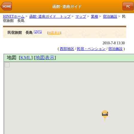
函館･道南ガイド
HINETホーム
>
函館･道南ガイド トップ
>
マップ
>
業種
>
宿泊施設
> 民
宿旅館 長島
民宿旅館 長島
[
地図表示
]
2010-7-8 13:30
(
西部地区
/
民宿・ペンション
/
宿泊施設
)
地図 [
KML
] [
地図表示
]