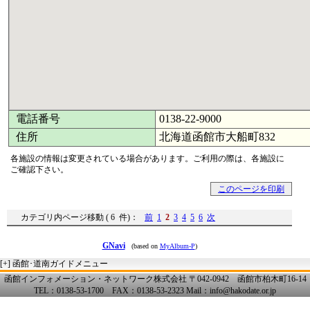
電話番号
0138-22-9000
住所
北海道函館市大船町832
各施設の情報は変更されている場合があります。ご利用の際は、各施設に
ご確認下さい。
このページを印刷
カテゴリ内ページ移動 ( 6 件)：
前
1
2
3
4
5
6
次
GNavi
(based on
MyAlbum-P
)
[+]
函館･道南ガイドメニュー
函館インフォメーション・ネットワーク株式会社 〒042-0942 函館市柏木町16-14
TEL：0138-53-1700 FAX：0138-53-2323 Mail：info@hakodate.or.jp