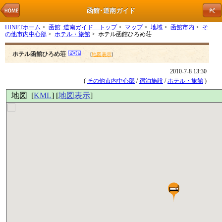
函館･道南ガイド
HINETホーム
>
函館･道南ガイド トップ
>
マップ
>
地域
>
函館市内
>
そ
の他市内中心部
>
ホテル・旅館
> ホテル函館ひろめ荘
ホテル函館ひろめ荘
[
地図表示
]
2010-7-8 13:30
(
その他市内中心部
/
宿泊施設
/
ホテル・旅館
)
地図 [
KML
] [
地図表示
]