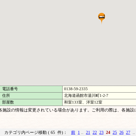
電話番号
0138-59-2335
住所
北海道函館市湯川町1-2-7
部屋数
和室133室、洋室12室
各施設の情報は変更されている場合があります。ご利用の際は、各施設
カテゴリ内ページ移動 ( 65 件)：
前
1
..
21
22
23
24
25
26
27
.