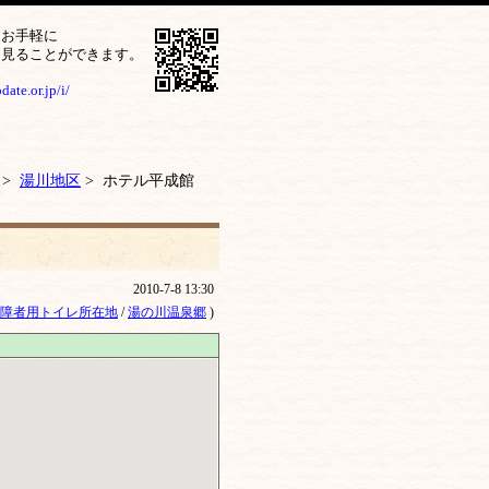
をお手軽に
ら見ることができます。
ate.or.jp/i/
>
湯川地区
> ホテル平成館
2010-7-8 13:30
障者用トイレ所在地
/
湯の川温泉郷
)