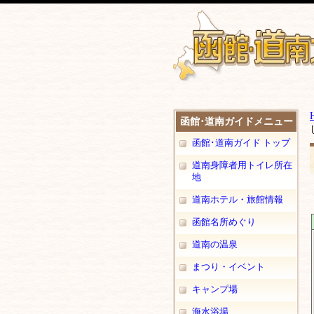
函館･道南ガイドメニュー
函館･道南ガイド トップ
道南身障者用トイレ所在
地
道南ホテル・旅館情報
函館名所めぐり
道南の温泉
まつり・イベント
キャンプ場
海水浴場