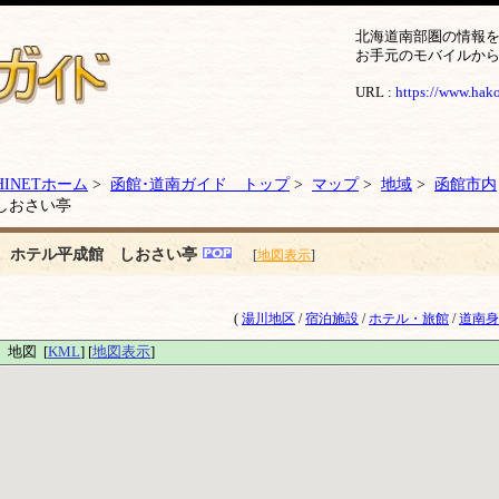
北海道南部圏の情報
お手元のモバイルか
URL :
https://www.hakod
HINETホーム
>
函館･道南ガイド トップ
>
マップ
>
地域
>
函館市内
しおさい亭
ホテル平成館 しおさい亭
[
地図表示
]
(
湯川地区
/
宿泊施設
/
ホテル・旅館
/
道南身
地図 [
KML
] [
地図表示
]