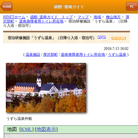
函館･道南ガイド
HINETホーム
>
函館･道南ガイド トップ
>
マップ
>
地域
>
檜山地方
>
厚
沢部町
>
道南身障者用トイレ所在地
> 宿泊研修施設「うずら温泉」（日帰
り入浴・宿泊可）
宿泊研修施設「うずら温泉」（日帰り入浴・宿泊可）
[
地図表示
]
2010-7-15 18:02
(
温泉施設
/
厚沢部町
/
道南身障者用トイレ所在地
/
うずら温泉
)
うずら温泉外観
地図 [
KML
] [
地図表示
]