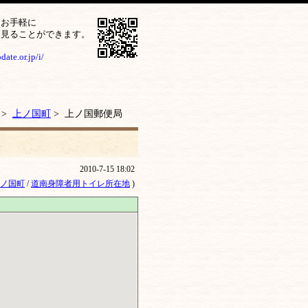
をお手軽に
ら見ることができます。
ate.or.jp/i/
>
上ノ国町
> 上ノ国郵便局
2010-7-15 18:02
ノ国町
/
道南身障者用トイレ所在地
)