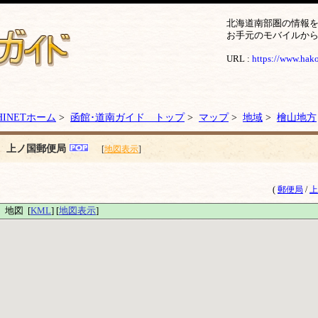
北海道南部圏の情報
お手元のモバイルか
URL :
https://www.hakod
HINETホーム
>
函館･道南ガイド トップ
>
マップ
>
地域
>
檜山地方
上ノ国郵便局
[
地図表示
]
(
郵便局
/
上
地図 [
KML
] [
地図表示
]