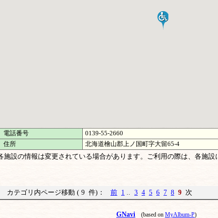
電話番号
0139-55-2660
住所
北海道檜山郡上ノ国町字大留65-4
各施設の情報は変更されている場合があります。ご利用の際は、各施設
カテゴリ内ページ移動 ( 9 件)：
前
1
..
3
4
5
6
7
8
9
次
GNavi
(based on
MyAlbum-P
)