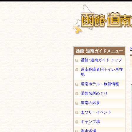
函館･道南ガイドメニュー
函館･道南ガイド トップ
道南身障者用トイレ所在
地
道南ホテル・旅館情報
函館名所めぐり
道南の温泉
まつり・イベント
キャンプ場
海水浴場