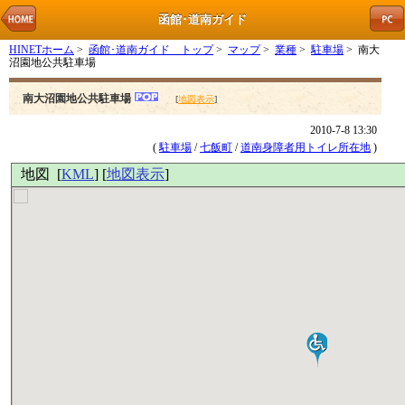
函館･道南ガイド
HINETホーム
>
函館･道南ガイド トップ
>
マップ
>
業種
>
駐車場
> 南大
沼園地公共駐車場
南大沼園地公共駐車場
[
地図表示
]
2010-7-8 13:30
(
駐車場
/
七飯町
/
道南身障者用トイレ所在地
)
地図 [
KML
] [
地図表示
]