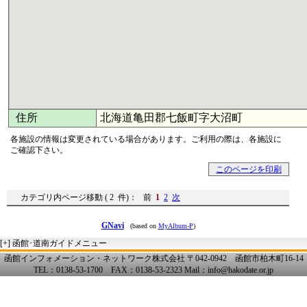
住所
北海道亀田郡七飯町字大沼町
各施設の情報は変更されている場合があります。ご利用の際は、各施設に
ご確認下さい。
このページを印刷
カテゴリ内ページ移動 ( 2 件)： 前
1
2
次
GNavi
(based on
MyAlbum-P
)
[+]
函館･道南ガイドメニュー
函館インフォメーション・ネットワーク株式会社 〒042-0942 函館市柏木町16-14
TEL：0138-53-1700 FAX：0138-53-2323 Mail：info@hakodate.or.jp