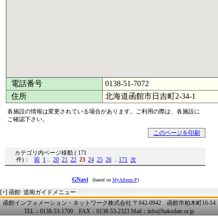
電話番号
0138-51-7072
住所
北海道函館市日吉町2-34-1
各施設の情報は変更されている場合があります。ご利用の際は、各施設に
ご確認下さい。
このページを印刷
カテゴリ内ページ移動 ( 171
件)：
前
1
..
20
21
22
23
24
25
26
..
171
次
GNavi
(based on
MyAlbum-P
)
[+]
函館･道南ガイドメニュー
函館インフォメーション・ネットワーク株式会社 〒042-0942 函館市柏木町16-14
TEL：0138-53-1700 FAX：0138-53-2323 Mail：info@hakodate.or.jp