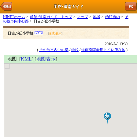
函館･道南ガイド
HINETホーム
>
函館･道南ガイド トップ
>
マップ
>
地域
>
函館市内
>
そ
の他市内中心部
> 日吉が丘小学校
日吉が丘小学校
[
地図表示
]
2010-7-8 13:30
(
その他市内中心部
/
学校
/
道南身障者用トイレ所在地
)
地図 [
KML
] [
地図表示
]