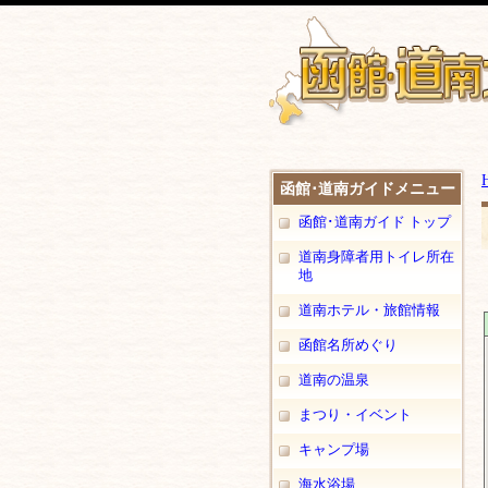
函館･道南ガイドメニュー
函館･道南ガイド トップ
道南身障者用トイレ所在
地
道南ホテル・旅館情報
函館名所めぐり
道南の温泉
まつり・イベント
キャンプ場
海水浴場