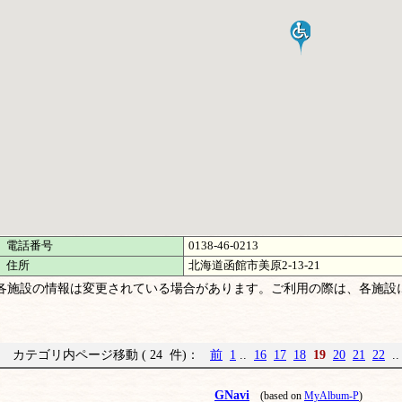
電話番号
0138-46-0213
住所
北海道函館市美原2-13-21
各施設の情報は変更されている場合があります。ご利用の際は、各施設
カテゴリ内ページ移動 ( 24 件)：
前
1
..
16
17
18
19
20
21
22
.
GNavi
(based on
MyAlbum-P
)