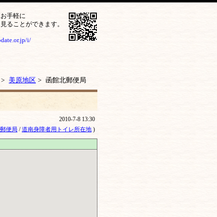
をお手軽に
ら見ることができます。
ate.or.jp/i/
>
美原地区
> 函館北郵便局
2010-7-8 13:30
郵便局
/
道南身障者用トイレ所在地
)