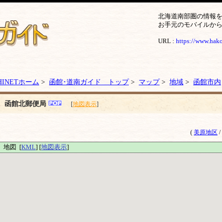
北海道南部圏の情報
お手元のモバイルか
URL :
https://www.hakod
HINETホーム
>
函館･道南ガイド トップ
>
マップ
>
地域
>
函館市内
函館北郵便局
[
地図表示
]
(
美原地区
/
地図 [
KML
] [
地図表示
]