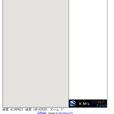
緯度:
42.009021
経度:
140.629201
ズーム:
17
GNavi
(based on
MyAlbum-P
)