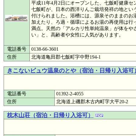
平成11年4月2日にオープンした、七飯町健康
七飯町が、日本の西洋りんご栽培発祥の地とい
付けられました。浴槽には、源泉そのままのお
加えたり、ろ過・循環によるお湯の再使用は行
満点。天然の「アルカリ性単純温泉」が体をや
い」と、高齢者や女性に人気があります。
電話番号
0138-66-3601
住所
北海道亀田郡七飯町字中野194-1
きこないビュウ温泉のとや（宿泊・日帰り入浴可
電話番号
01392-2-4055
住所
北海道上磯郡木古内町字大平20-2
枕木山荘（宿泊・日帰り入浴可）