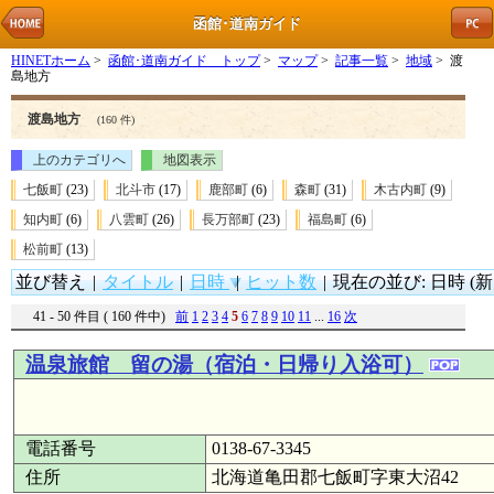
函館･道南ガイド
HINETホーム
>
函館･道南ガイド トップ
>
マップ
>
記事一覧
>
地域
> 渡
島地方
渡島地方
(160 件)
上のカテゴリへ
地図表示
七飯町
(23)
北斗市
(17)
鹿部町
(6)
森町
(31)
木古内町
(9)
知内町
(6)
八雲町
(26)
長万部町
(23)
福島町
(6)
松前町
(13)
並び替え
|
タイトル
|
日時
|
ヒット数
|
現在の並び: 日時 (新
41 - 50 件目 ( 160 件中)
前
1
2
3
4
5
6
7
8
9
10
11
...
16
次
温泉旅館 留の湯（宿泊・日帰り入浴可）
電話番号
0138-67-3345
住所
北海道亀田郡七飯町字東大沼42