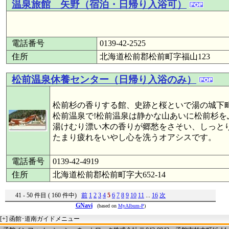
温泉旅館 矢野（宿泊・日帰り入浴可）
電話番号
0139-42-2525
住所
北海道松前郡松前町字福山123
松前温泉休養センター（日帰り入浴のみ）
松前杉の香りする館、史跡と桜といで湯の城下
松前温泉で!松前温泉は静かな山あいに松前杉
湯けむり漂い木の香りが郷愁をさそい、しっと
たまり疲れをいやし心を洗うオアシスです。
電話番号
0139-42-4919
住所
北海道松前郡松前町字大652-14
41 - 50 件目 ( 160 件中)
前
1
2
3
4
5
6
7
8
9
10
11
...
16
次
GNavi
(based on
MyAlbum-P
)
[+]
函館･道南ガイドメニュー