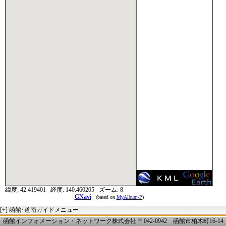
緯度:
42.419401
経度:
140.460205
ズーム:
8
GNavi
(based on
MyAlbum-P
)
[+]
函館･道南ガイドメニュー
函館インフォメーション・ネットワーク株式会社 〒042-0942 函館市柏木町16-14