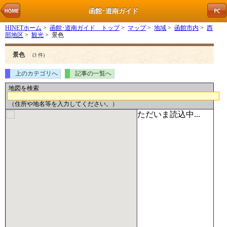
函館･道南ガイド
HINETホーム
>
函館･道南ガイド トップ
>
マップ
>
地域
>
函館市内
>
西
部地区
>
観光
> 景色
景色
(3 件)
上のカテゴリへ
記事の一覧へ
地図を検索
（住所や地名等を入力してください。）
ただいま読込中...