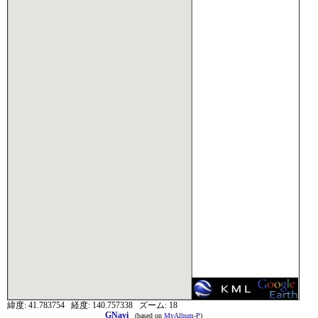
緯度:
41.783754
経度:
140.757338
ズーム:
18
GNavi
(based on
MyAlbum-P
)