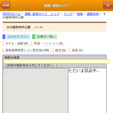
函館･道南ガイド
HINETホーム
>
函館･道南ガイド トップ
>
マップ
>
地域
>
函館市内
> そ
の他市内中心部
その他市内中心部
(171 件)
上のカテゴリへ
記事の一覧へ
ホテル・旅館
(6)
民宿・ペンション
(4)
道南身障者用トイレ所在地
(148)
観光
(0)
温泉
(5)
地図を検索
（住所や地名等を入力してください。）
ただいま読込中...