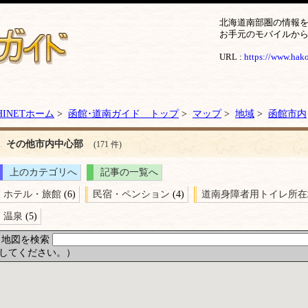
北海道南部圏の情報
お手元のモバイルか
URL :
https://www.hakod
HINETホーム
>
函館･道南ガイド トップ
>
マップ
>
地域
>
函館市内
その他市内中心部
(171 件)
上のカテゴリへ
記事の一覧へ
ホテル・旅館
(6)
民宿・ペンション
(4)
道南身障者用トイレ所在
温泉
(5)
地図を検索
してください。）