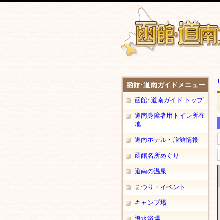
函館･道南ガイドメニュー
函館･道南ガイド トップ
道南身障者用トイレ所在
地
道南ホテル・旅館情報
函館名所めぐり
道南の温泉
まつり・イベント
キャンプ場
海水浴場