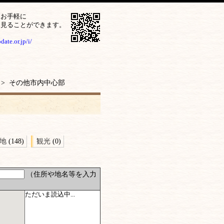
をお手軽に
ら見ることができます。
ate.or.jp/i/
> その他市内中心部
地
(148)
観光
(0)
（住所や地名等を入力
ただいま読込中...