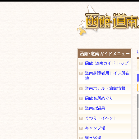
函館･道南ガイドメニュー
函館･道南ガイド トップ
道南身障者用トイレ所在
地
道南ホテル・旅館情報
函館名所めぐり
道南の温泉
まつり・イベント
キャンプ場
海水浴場