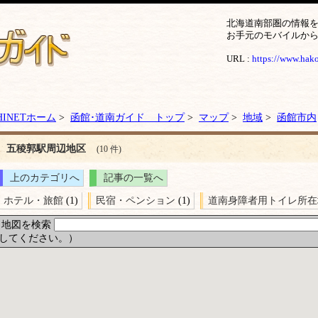
北海道南部圏の情報
お手元のモバイルか
URL :
https://www.hakod
HINETホーム
>
函館･道南ガイド トップ
>
マップ
>
地域
>
函館市内
五稜郭駅周辺地区
(10 件)
上のカテゴリへ
記事の一覧へ
ホテル・旅館
(1)
民宿・ペンション
(1)
道南身障者用トイレ所在
地図を検索
してください。）