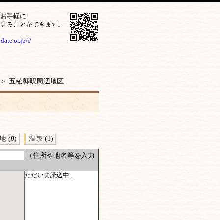
をお手軽に
ら見ることができます。
ate.or.jp/i/
> 五稜郭駅周辺地区
地
(8)
温泉
(1)
（住所や地名等を入力
ただいま読込中...