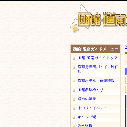
函館･道南ガイドメニュー
函館･道南ガイド トップ
道南身障者用トイレ所在
地
道南ホテル・旅館情報
函館名所めぐり
道南の温泉
まつり・イベント
キャンプ場
海水浴場