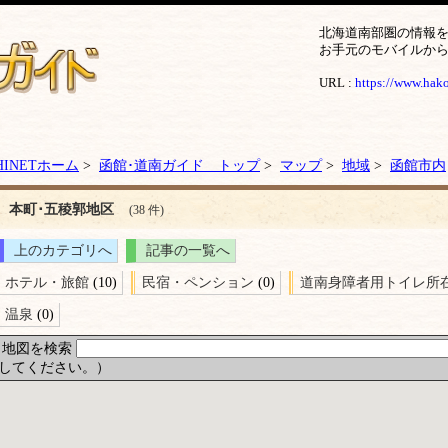
北海道南部圏の情報
お手元のモバイルか
URL :
https://www.hakod
HINETホーム
>
函館･道南ガイド トップ
>
マップ
>
地域
>
函館市内
本町･五稜郭地区
(38 件)
上のカテゴリへ
記事の一覧へ
ホテル・旅館
(10)
民宿・ペンション
(0)
道南身障者用トイレ所
温泉
(0)
地図を検索
してください。）