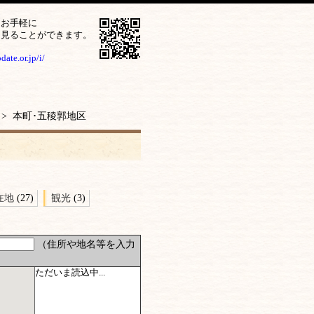
をお手軽に
ら見ることができます。
ate.or.jp/i/
> 本町･五稜郭地区
在地
(27)
観光
(3)
（住所や地名等を入力
ただいま読込中...