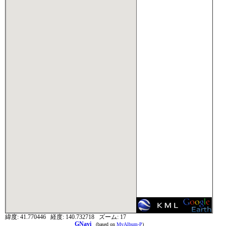
緯度:
41.770446
経度:
140.732718
ズーム:
17
GNavi
(based on
MyAlbum-P
)