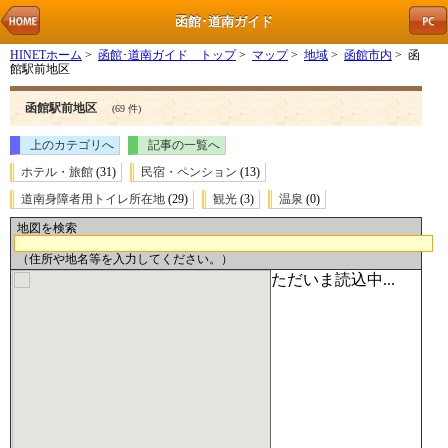
函館･道南ガイド
HINETホーム
>
函館･道南ガイド トップ
>
マップ
>
地域
>
函館市内
> 函
館駅前地区
函館駅前地区
(69 件)
上のカテゴリへ
記事の一覧へ
ホテル・旅館
(31)
民宿・ペンション
(13)
道南身障者用トイレ所在地
(29)
観光
(3)
温泉
(0)
地図を検索
（住所や地名等を入力してください。）
ただいま読込中...