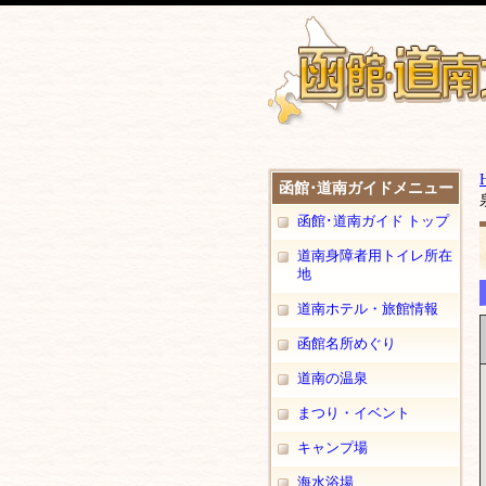
函館･道南ガイドメニュー
函館･道南ガイド トップ
道南身障者用トイレ所在
地
道南ホテル・旅館情報
函館名所めぐり
道南の温泉
まつり・イベント
キャンプ場
海水浴場