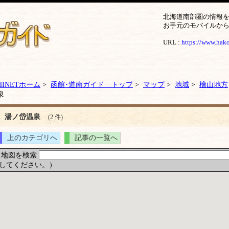
北海道南部圏の情報
お手元のモバイルか
URL :
https://www.hakod
HINETホーム
>
函館･道南ガイド トップ
>
マップ
>
地域
>
檜山地方
泉
湯ノ岱温泉
(2 件)
上のカテゴリへ
記事の一覧へ
地図を検索
してください。）