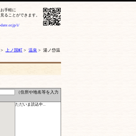
をお手軽に
ら見ることができます。
ate.or.jp/i/
>
上ノ国町
>
温泉
> 湯ノ岱温
（住所や地名等を入力
ただいま読込中...