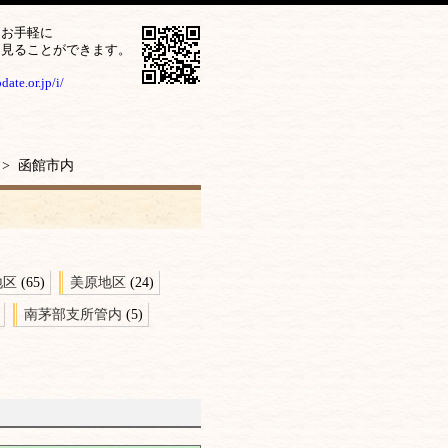
をお手軽に
ら見ることができます。
ate.or.jp/i/
> 函館市内
地区
(65)
美原地区
(24)
南茅部支所管内
(5)