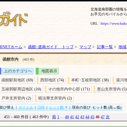
北海道南部圏の情報
お手元のモバイルか
URL :
https://www.hakod
HINETホーム
>
函館･道南ガイド トップ
>
マップ
>
記事一覧
>
地域
函館市内
(463 件)
上のカテゴリへ
地図表示
函館駅前地区
(69)
西部地区
(74)
本町･五稜郭地区
(38)
湯川
五稜郭駅周辺地区
(10)
その他市内中心部
(171)
恵山支所管内
(5)
戸井支所管内
(2)
椴法華支所管内
(2)
並び替え
|
タイトル
|
日時
|
ヒット数
|
現在の並び: ヒット数 (高→低)
451 - 460 件目 ( 463 件中)
前
1
...
40
41
42
43
44
45
46
47
次