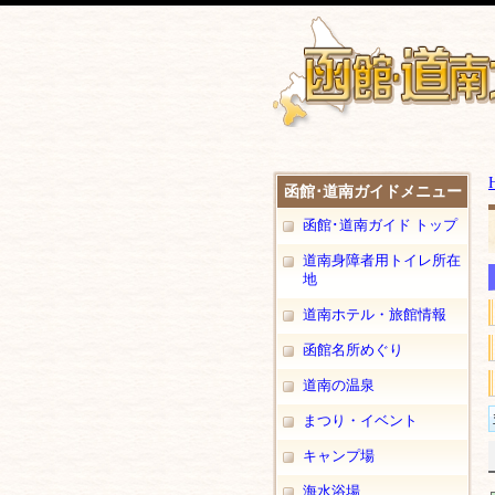
函館･道南ガイドメニュー
函館･道南ガイド トップ
道南身障者用トイレ所在
地
道南ホテル・旅館情報
函館名所めぐり
道南の温泉
まつり・イベント
キャンプ場
海水浴場