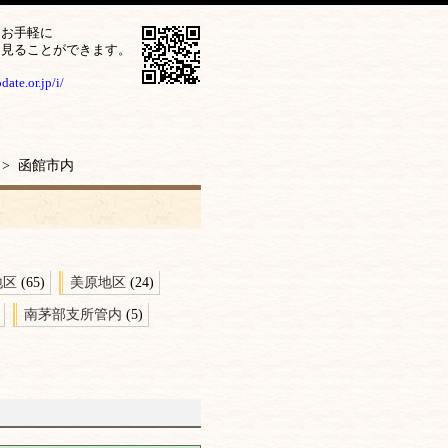
をお手軽に
ら見ることができます。
ate.or.jp/i/
> 函館市内
地区
(65)
美原地区
(24)
南茅部支所管内
(5)