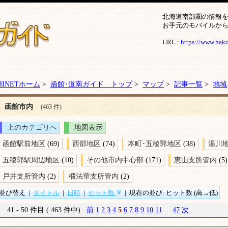
北海道南部圏の情報
お手元のモバイルか
URL :
https://www.hakod
HINETホーム
>
函館･道南ガイド トップ
>
マップ
>
記事一覧
>
地域
函館市内
(463 件)
上のカテゴリへ
地図表示
函館駅前地区
(69)
西部地区
(74)
本町･五稜郭地区
(38)
湯川
五稜郭駅周辺地区
(10)
その他市内中心部
(171)
恵山支所管内
(5)
戸井支所管内
(2)
椴法華支所管内
(2)
並び替え
|
タイトル
|
日時
|
ヒット数
|
現在の並び: ヒット数 (高→低)
41 - 50 件目 ( 463 件中)
前
1
2
3
4
5
6
7
8
9
10
11
...
47
次