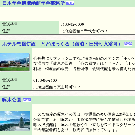
日本年金機構函館年金事務所
電話番号
0138-82-8000
住所
北海道函館市千代台町26-3
ホテル恵風併設 とどぽっくる（宿泊・日帰り入浴可）
心身共にリフレッシュする北海道南部のオアシス「ホッ
て温泉で「健康の回復」「心の回復」はもちろん、「ホ
料理、特産品の販売、各種研修、会議機能を兼ね備えた
電話番号
0138-86-2160
住所
北海道函館市恵山岬町61-2
啄木公園
大森海岸の啄木小公園は、交通量の多い国道228号沿い
公園です。石川啄木が、函館滞在中に好んで散策した場
啄木浪漫館は、啄木の短歌や生い立ちをワイドスクリー
三函館記念館もあり、観光客で賑わっています。