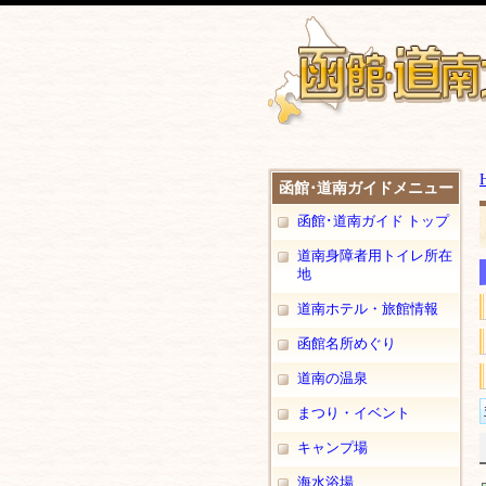
函館･道南ガイドメニュー
函館･道南ガイド トップ
道南身障者用トイレ所在
地
道南ホテル・旅館情報
函館名所めぐり
道南の温泉
まつり・イベント
キャンプ場
海水浴場