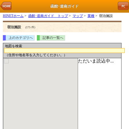
函館･道南ガイド
HINETホーム
>
函館･道南ガイド トップ
>
マップ
>
業種
> 宿泊施設
宿泊施設
(175 件)
上のカテゴリへ
記事の一覧へ
地図を検索
（住所や地名等を入力してください。）
ただいま読込中...