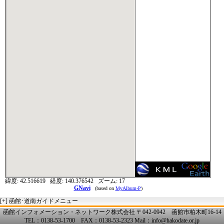
緯度:
42.516619
経度:
140.376542
ズーム:
17
GNavi
(based on
MyAlbum-P
)
[+]
函館･道南ガイドメニュー
函館インフォメーション・ネットワーク株式会社 〒042-0942 函館市柏木町16-14
TEL：0138-53-1700 FAX：0138-53-2323 Mail：info@hakodate.or.jp