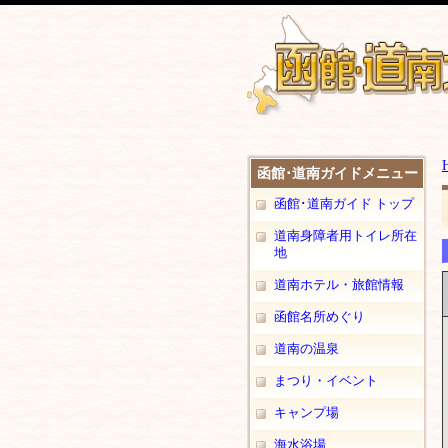
函館･道南ガイドメニュー
函館･道南ガイド トップ
道南身障者用トイレ所在
地
道南ホテル・旅館情報
函館名所めぐり
道南の温泉
まつり・イベント
キャンプ場
海水浴場