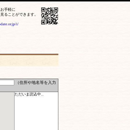
をお手軽に
ら見ることができます。
ate.or.jp/i/
（住所や地名等を入力
ただいま読込中...