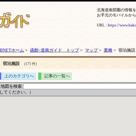
北海道南部圏の情報
お手元のモバイルか
URL :
https://www.hakod
HINETホーム
>
函館･道南ガイド トップ
>
マップ
>
業種
> 宿泊施設
宿泊施設
(175 件)
上のカテゴリへ
記事の一覧へ
地図を検索
してください。）