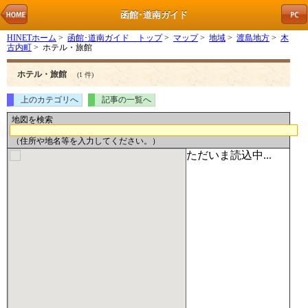
函館･道南ガイド
HINETホーム
>
函館･道南ガイド トップ
>
マップ
>
地域
>
渡島地方
>
木
古内町
> ホテル・旅館
ホテル・旅館
(1 件)
上のカテゴリへ
記事の一覧へ
地図を検索
（住所や地名等を入力してください。）
ただいま読込中...