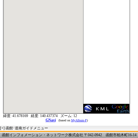
緯度:
41.678169
経度:
140.437374
ズーム:
12
GNavi
(based on
MyAlbum-P
)
[+]
函館･道南ガイドメニュー
函館インフォメーション・ネットワーク株式会社 〒042-0942 函館市柏木町16-14