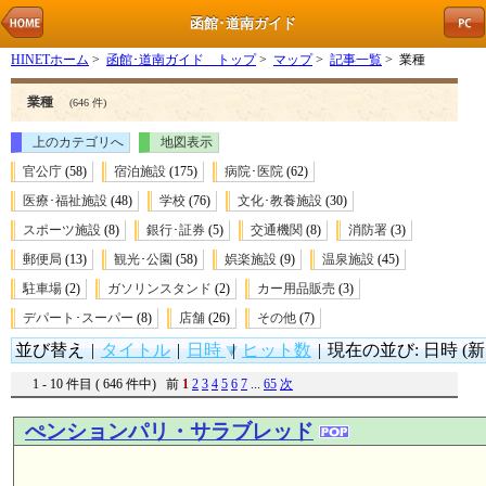
函館･道南ガイド
HINETホーム
>
函館･道南ガイド トップ
>
マップ
>
記事一覧
> 業種
業種
(646 件)
上のカテゴリへ
地図表示
官公庁
(58)
宿泊施設
(175)
病院･医院
(62)
医療･福祉施設
(48)
学校
(76)
文化･教養施設
(30)
スポーツ施設
(8)
銀行･証券
(5)
交通機関
(8)
消防署
(3)
郵便局
(13)
観光･公園
(58)
娯楽施設
(9)
温泉施設
(45)
駐車場
(2)
ガソリンスタンド
(2)
カー用品販売
(3)
デパート･スーパー
(8)
店舗
(26)
その他
(7)
並び替え
|
タイトル
|
日時
|
ヒット数
|
現在の並び: 日時 (新
1 - 10 件目 ( 646 件中) 前
1
2
3
4
5
6
7
...
65
次
ぺンションパリ・サラブレッド