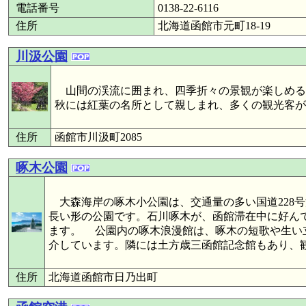
電話番号
0138-22-6116
住所
北海道函館市元町18-19
川汲公園
山間の渓流に囲まれ、四季折々の景観が楽しめる
秋には紅葉の名所として親しまれ、多くの観光客が
住所
函館市川汲町2085
啄木公園
大森海岸の啄木小公園は、交通量の多い国道228
長い形の公園です。石川啄木が、函館滞在中に好ん
ます。 公園内の啄木浪漫館は、啄木の短歌や生い
介しています。隣には土方歳三函館記念館もあり、
住所
北海道函館市日乃出町