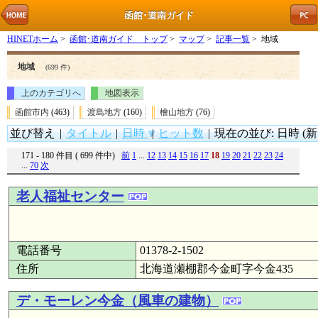
函館･道南ガイド
HINETホーム
>
函館･道南ガイド トップ
>
マップ
>
記事一覧
> 地域
地域
(699 件)
上のカテゴリへ
地図表示
函館市内
(463)
渡島地方
(160)
檜山地方
(76)
並び替え
|
タイトル
|
日時
|
ヒット数
|
現在の並び: 日時 (新
171 - 180 件目 ( 699 件中)
前
1
...
12
13
14
15
16
17
18
19
20
21
22
23
24
...
70
次
老人福祉センター
電話番号
01378-2-1502
住所
北海道瀬棚郡今金町字今金435
デ・モーレン今金（風車の建物）