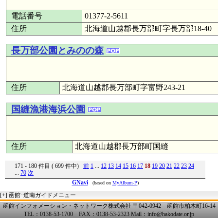
電話番号
01377-2-5611
住所
北海道山越郡長万部町字長万部18-40
長万部公園とみのの森
住所
北海道山越郡長万部町字富野243-21
国縫漁港海浜公園
住所
北海道山越郡長万部町国縫
171 - 180 件目 ( 699 件中)
前
1
...
12
13
14
15
16
17
18
19
20
21
22
23
24
...
70
次
GNavi
(based on
MyAlbum-P
)
[+]
函館･道南ガイドメニュー
函館インフォメーション・ネットワーク株式会社 〒042-0942 函館市柏木町16-14
TEL：0138-53-1700 FAX：0138-53-2323 Mail：info@hakodate.or.jp