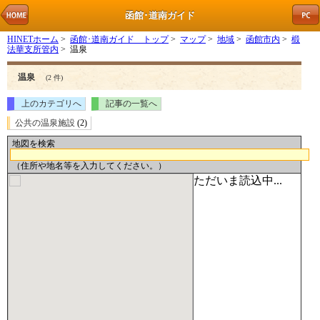
函館･道南ガイド
HINETホーム
>
函館･道南ガイド トップ
>
マップ
>
地域
>
函館市内
>
椴
法華支所管内
> 温泉
温泉
(2 件)
上のカテゴリへ
記事の一覧へ
公共の温泉施設
(2)
地図を検索
（住所や地名等を入力してください。）
ただいま読込中...