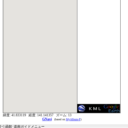
緯度:
41.833119
経度:
141.141357
ズーム:
13
GNavi
(based on
MyAlbum-P
)
[+]
函館･道南ガイドメニュー