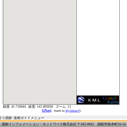
緯度:
41.716044
経度:
141.005058
ズーム:
13
GNavi
(based on
MyAlbum-P
)
[+]
函館･道南ガイドメニュー
函館インフォメーション・ネットワーク株式会社 〒042-0942 函館市柏木町16-14