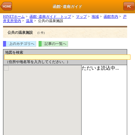
函館･道南ガイド
HINETホーム
>
函館･道南ガイド トップ
>
マップ
>
地域
>
函館市内
>
戸
井支所管内
>
温泉
> 公共の温泉施設
公共の温泉施設
(1 件)
上のカテゴリへ
記事の一覧へ
地図を検索
（住所や地名等を入力してください。）
ただいま読込中...