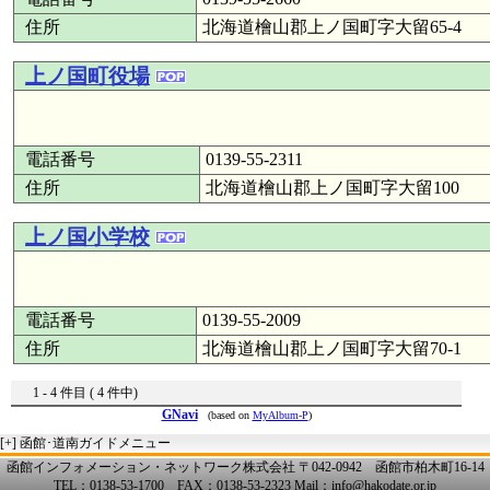
住所
北海道檜山郡上ノ国町字大留65-4
上ノ国町役場
電話番号
0139-55-2311
住所
北海道檜山郡上ノ国町字大留100
上ノ国小学校
電話番号
0139-55-2009
住所
北海道檜山郡上ノ国町字大留70-1
1 - 4 件目 ( 4 件中)
GNavi
(based on
MyAlbum-P
)
[+]
函館･道南ガイドメニュー
函館インフォメーション・ネットワーク株式会社 〒042-0942 函館市柏木町16-14
TEL：0138-53-1700 FAX：0138-53-2323 Mail：info@hakodate.or.jp