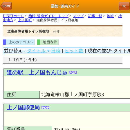
函館･道南ガイド
HINETホーム
>
函館･道南ガイド トップ
>
マップ
>
記事一覧
>
地域
>
檜
山地方
>
上ノ国町
> 道南身障者用トイレ所在地
道南身障者用トイレ所在地
(4 件)
上のカテゴリへ
地図表示
並び替え
|
タイトル
|
日時
|
ヒット数
|
現在の並び: タイトル (
1 - 4 件目 ( 4 件中)
道の駅 上ノ国もんじゅ
住所
北海道檜山郡上ノ国町字原歌3
上ノ国郵便局
電話番号
0139-55-2660