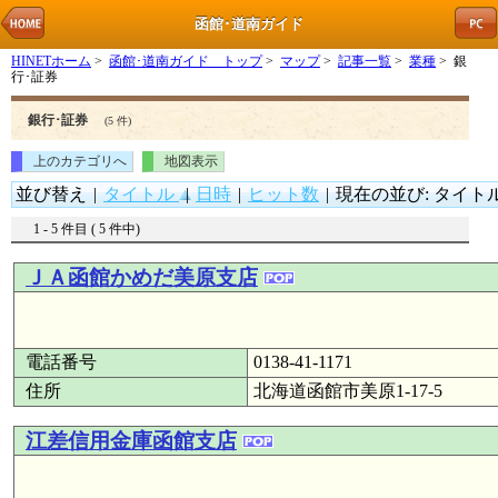
函館･道南ガイド
HINETホーム
>
函館･道南ガイド トップ
>
マップ
>
記事一覧
>
業種
> 銀
行･証券
銀行･証券
(5 件)
上のカテゴリへ
地図表示
並び替え
|
タイトル
|
日時
|
ヒット数
|
現在の並び: タイトル (
1 - 5 件目 ( 5 件中)
ＪＡ函館かめだ美原支店
電話番号
0138-41-1171
住所
北海道函館市美原1-17-5
江差信用金庫函館支店