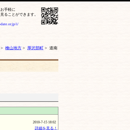
をお手軽に
ら見ることができます。
ate.or.jp/i/
>
檜山地方
>
厚沢部町
> 道南
2010-7-15 18:02
詳細を見る！