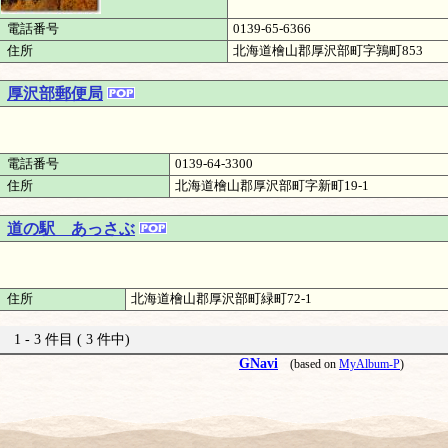
電話番号
0139-65-6366
住所
北海道檜山郡厚沢部町字鶉町853
厚沢部郵便局
電話番号
0139-64-3300
住所
北海道檜山郡厚沢部町字新町19-1
道の駅 あっさぶ
住所
北海道檜山郡厚沢部町緑町72-1
1 - 3 件目 ( 3 件中)
GNavi
(based on
MyAlbum-P
)