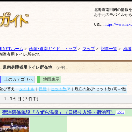
北海道南部圏の情報
お手元のモバイルか
URL :
https://www.hakod
HINETホーム
>
函館･道南ガイド トップ
>
マップ
>
記事一覧
>
地域
身障者用トイレ所在地
道南身障者用トイレ所在地
(3 件)
上のカテゴリへ
地図表示
並び替え
|
タイトル
|
日時
|
ヒット数
|
現在の並び: ヒット数 (高→低)
1 - 3 件目 ( 3 件中)
宿泊研修施設「うずら温泉」（日帰り入浴・宿泊可）