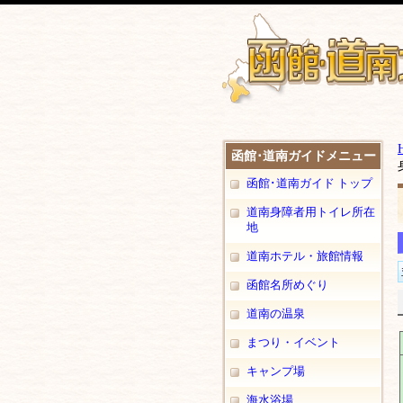
函館･道南ガイドメニュー
函館･道南ガイド トップ
道南身障者用トイレ所在
地
道南ホテル・旅館情報
函館名所めぐり
道南の温泉
まつり・イベント
キャンプ場
海水浴場