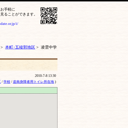
をお手軽に
ら見ることができます。
ate.or.jp/i/
>
本町･五稜郭地区
> 凌雲中学
2010-7-8 13:30
区
/
学校
/
道南身障者用トイレ所在地
)