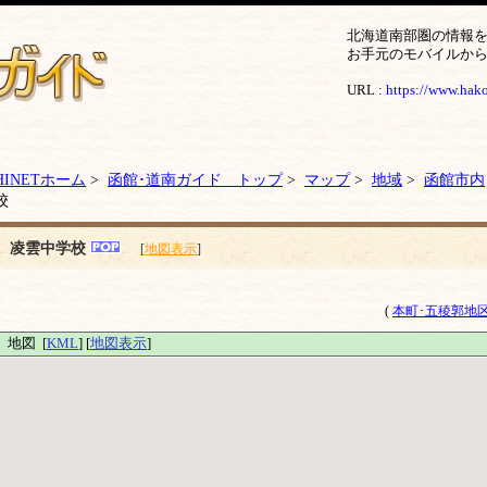
北海道南部圏の情報
お手元のモバイルか
URL :
https://www.hakod
HINETホーム
>
函館･道南ガイド トップ
>
マップ
>
地域
>
函館市内
校
凌雲中学校
[
地図表示
]
(
本町･五稜郭地
地図 [
KML
] [
地図表示
]