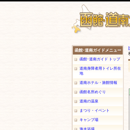
函館･道南ガイドメニュー
函館･道南ガイド トップ
道南身障者用トイレ所在
地
道南ホテル・旅館情報
函館名所めぐり
道南の温泉
まつり・イベント
キャンプ場
海水浴場