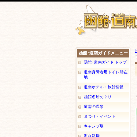
函館･道南ガイドメニュー
函館･道南ガイド トップ
道南身障者用トイレ所在
地
道南ホテル・旅館情報
函館名所めぐり
道南の温泉
まつり・イベント
キャンプ場
海水浴場