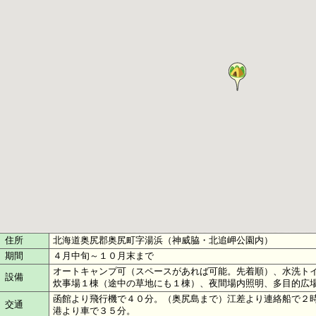
住所
北海道奥尻郡奥尻町字湯浜（神威脇・北追岬公園内）
期間
４月中旬～１０月末まで
オートキャンプ可（スペースがあれば可能。先着順）、水洗ト
設備
炊事場１棟（途中の草地にも１棟）、夜間場内照明、多目的広
函館より飛行機で４０分。（奥尻島まで）江差より連絡船で２
交通
港より車で３５分。