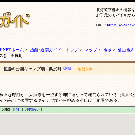
北海道南部圏の情報
お手元のモバイルか
URL :
https://www.hakod
HINETホーム
>
函館･道南ガイド トップ
>
マップ
>
地域
>
檜山地方
プ場 - 奥尻町
北追岬公園キャンプ場 - 奥尻町
[
地図表示
]
様々な彫刻が、大海原を一望する岬に連なって建てられている北追岬公
その高台に位置するキャンプ場から眺める夕日は、絶景である。
地図 [
KML
] [
地図表示
]