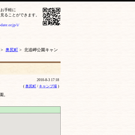
をお手軽に
ら見ることができます。
ate.or.jp/i/
>
奥尻町
> 北追岬公園キャン
2010-8-3 17:18
(
奥尻町
/
キャンプ場
)
園。