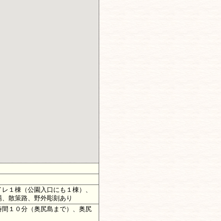
イレ１棟（公園入口にも１棟）、
場、散策路、野外彫刻あり
時間１０分（奥尻島まで）、奥尻