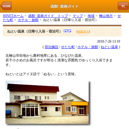
函館･道南ガイド
HINETホーム
>
函館･道南ガイド トップ
>
マップ
>
地域
>
檜山地方
>
せ
たな町
>
ホテル・旅館
> ねとい温泉（日帰り入浴・宿泊可）
ねとい温泉（日帰り入浴・宿泊可）
[
地図表示
]
2010-7-26 13:19
(
宿泊施設
/
せたな町
/
ホテル・旅館
/
ねとい温泉
)
北檜山市街地から農村地帯にある、ひなびた温泉。
若干小さめのお風呂ですが明るく清潔な雰囲気でゆっくり入浴できま
す。
ねといとはアイヌ語で「ぬるい」という意味。