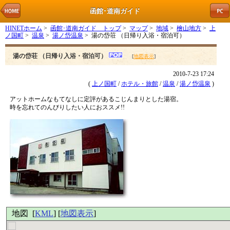
函館･道南ガイド
HINETホーム
>
函館･道南ガイド トップ
>
マップ
>
地域
>
檜山地方
>
上
ノ国町
>
温泉
>
湯ノ岱温泉
> 湯の岱荘 （日帰り入浴・宿泊可）
湯の岱荘 （日帰り入浴・宿泊可）
[
地図表示
]
2010-7-23 17:24
(
上ノ国町
/
ホテル・旅館
/
温泉
/
湯ノ岱温泉
)
アットホームなもてなしに定評があるこじんまりとした湯宿。
時を忘れてのんびりしたい人におススメ!!
地図 [
KML
] [
地図表示
]